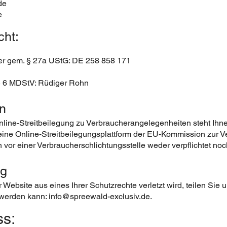
de
e
cht:
er gem. § 27a UStG: DE 258 858 171
 § 6 MDStV: Rüdiger Rohn
on
ine-Streitbeilegung zu Verbraucherangelegenheiten steht Ihn
ine Online-Streitbeilegungsplattform der EU-Kommission zur Ve
vor einer Verbraucherschlichtungsstelle weder verpflichtet noch
ng
 Website aus eines Ihrer Schutzrechte verletzt wird, teilen Sie 
 werden kann:
info@spreewald-exclusiv.de
.
ss: