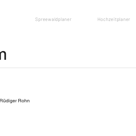
Spreewaldplaner
Hochzeitplaner
m
 Rüdiger Rohn