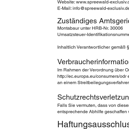
Website:
www.spreewald-exclusiv.
E-Mail:
info@spreewald-exclusiv.d
Zuständiges Amtsgeri
Montabaur unter HRB-Nr. 30006
Umsatzsteuer-Identifikationsnumm
Inhaltlich Verantwortlicher gemäß
Verbraucherinformati
Im Rahmen der Verordnung über Onl
http://ec.europa.eu/consumers/odr
e
an einem Streitbeilegungsverfahren 
Schutzrechtsverletzu
Falls Sie vermuten, dass von dieser
entsprechende Abhilfe geschaffen
Haftungsausschlu