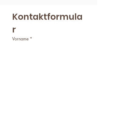
Kontaktformula
r
Vorname
*
Nachname
*
E-Mail
*
Firmenname
Telefonnummer
*
Worum geht es?
*