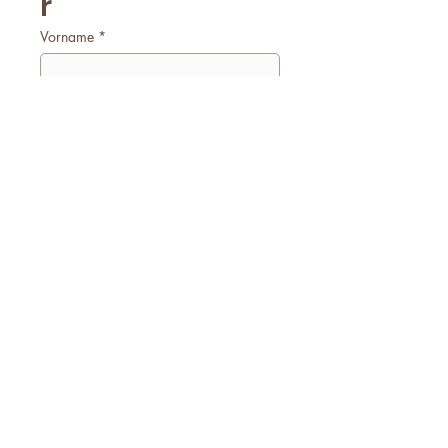
r
Vorname
*
Nachname
*
E-Mail
*
Firmenname
Telefonnummer
*
Worum geht es?
*
Ich akzeptiere den Datenschutz!
*
Anfrage Absenden