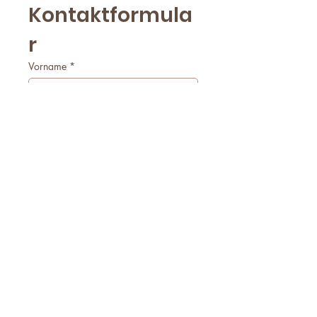
Kontaktformula
r
Vorname
*
Nachname
*
E-Mail
*
Firmenname
Telefonnummer
*
Worum geht es?
*