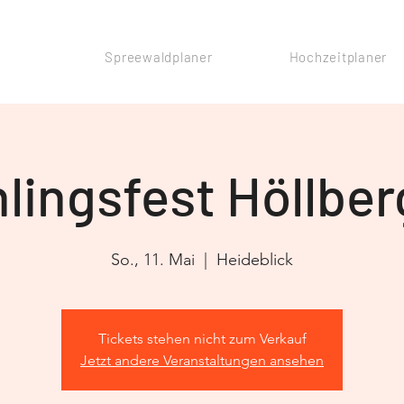
Spreewaldplaner
Hochzeitplaner
lingsfest Höllbe
So., 11. Mai
  |  
Heideblick
Tickets stehen nicht zum Verkauf
Jetzt andere Veranstaltungen ansehen