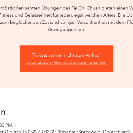
ernöstlichen sanften Übungen des Tai Chi Chuan bieten einen 
itness und Gelassenheit für jeden, egal welchen Alters. Die 
 zum beglückenden Zustand völliger Versunkenheit mit dem Flu
Bewegungen ein.
Tickets stehen nicht zum Verkauf
Jetzt andere Veranstaltungen ansehen
on
:00 PM
r Giglitza 1a 03222, 03222 Lübbenau/Spreewald, Deutschland