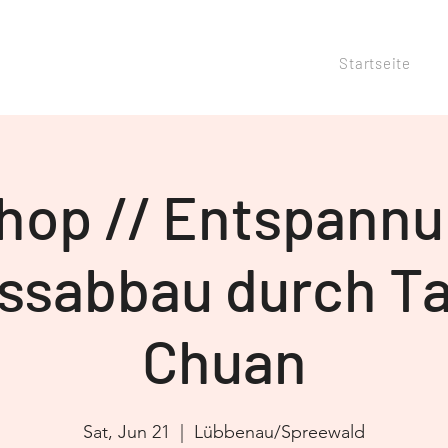
Startseite
hop // Entspannu
ssabbau durch Ta
Chuan
Sat, Jun 21
  |  
Lübbenau/Spreewald