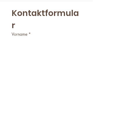
Kontaktformula
r
Vorname
*
Nachname
*
E-Mail
*
Firmenname
Telefonnummer
*
Worum geht es?
*