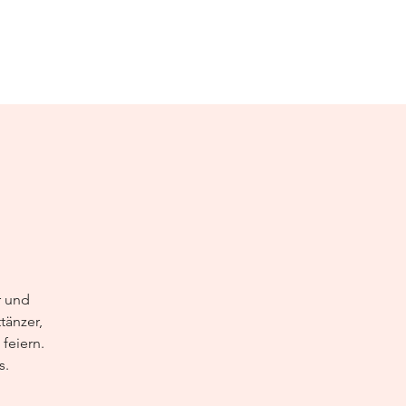
r und
tänzer,
feiern.
s.