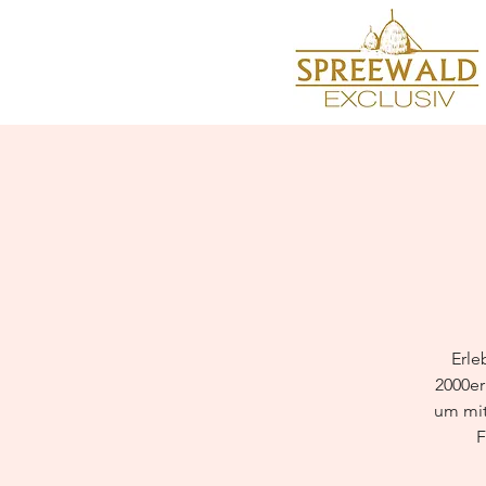
Erle
2000er
um mit
F