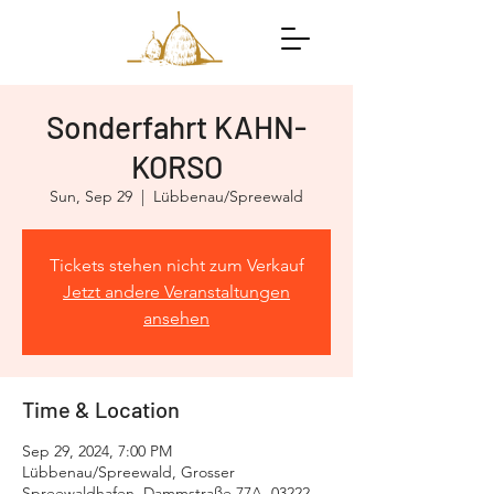
Sonderfahrt KAHN-
KORSO
Sun, Sep 29
  |  
Lübbenau/Spreewald
Tickets stehen nicht zum Verkauf
Jetzt andere Veranstaltungen
ansehen
Time & Location
Sep 29, 2024, 7:00 PM
Lübbenau/Spreewald, Grosser
Spreewaldhafen, Dammstraße 77A, 03222