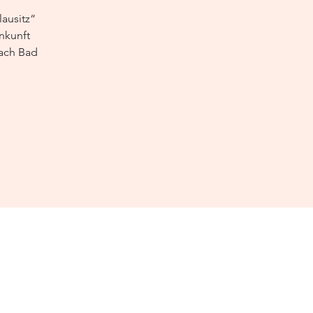
ausitz“
nkunft
nach Bad