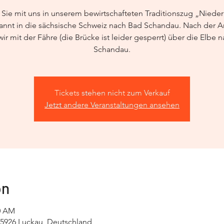
 Sie mit uns in unserem bewirtschafteten Traditionszug „Niederl
annt in die sächsische Schweiz nach Bad Schandau. Nach der A
wir mit der Fähre (die Brücke ist leider gesperrt) über die Elbe 
Schandau.
Tickets stehen nicht zum Verkauf
Jetzt andere Veranstaltungen ansehen
on
30 AM
15926 Luckau, Deutschland