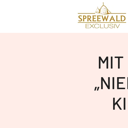
MIT
„NI
K