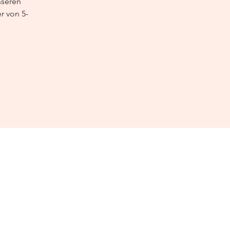
nseren
r von 5-