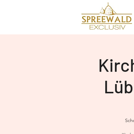
Kirc
Lüb
Scho