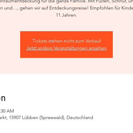
enraumentdeckung für die ganze Familie. Mit Füßen, Schnur, u
 und…, gehen wir auf Entdeckungsreise! Empfohlen für Kinde
11 Jahren.
Tickets stehen nicht zum Verkauf
Jetzt andere Veranstaltungen ansehen
on
1:30 AM
rkt, 15907 Lübben (Spreewald), Deutschland