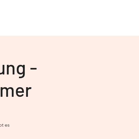
ung -
mmer
bt es