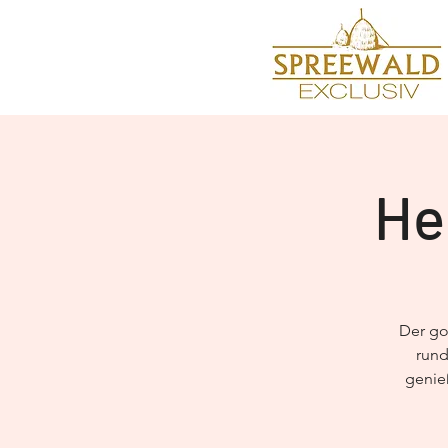
He
Der gol
rund
genie