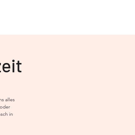
eit
s alles
 oder
sch in