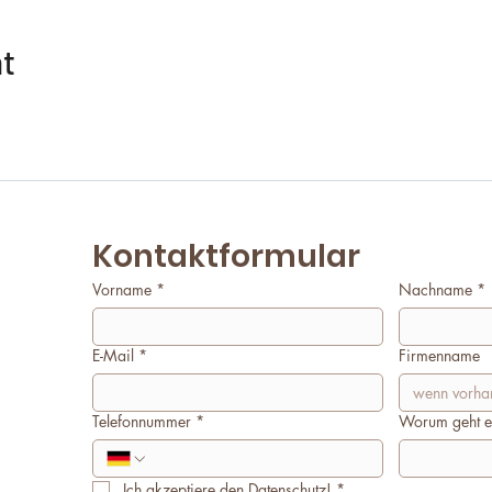
nt
Kontaktformular
Vorname
*
Nachname
*
E-Mail
*
Firmenname
Telefonnummer
*
Worum geht e
Ich akzeptiere den Datenschutz!
*