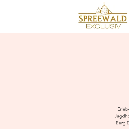
Erleb
Jagdho
Berg D