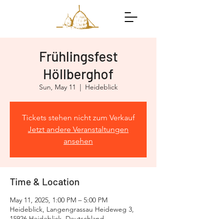
Frühlingsfest
Höllberghof
Sun, May 11
  |  
Heideblick
Tickets stehen nicht zum Verkauf
Jetzt andere Veranstaltungen
ansehen
Time & Location
May 11, 2025, 1:00 PM – 5:00 PM
Heideblick, Langengrassau Heideweg 3,
15926 Heideblick, Deutschland