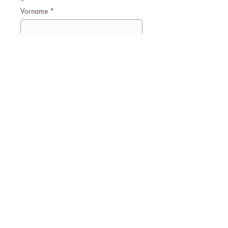
Vorname
*
Nachname
*
E-Mail
*
Firmenname
Telefonnummer
*
Worum geht es?
*
Ich akzeptiere den Datenschutz!
*
Anfrage Absenden